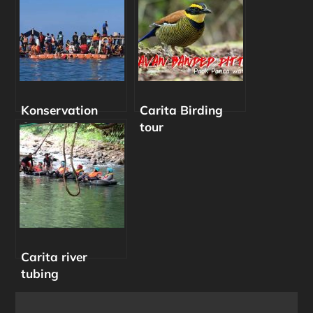
Konservation
Carita Birding
Coral reefs
tour
Carita river
tubing
Post