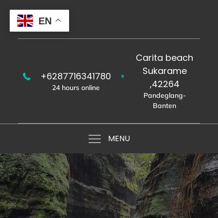
Skip
to
EN
content
Carita beach
Sukarame
+6287716341780
,42264
24 hours online
Pandeglang-
Banten
MENU