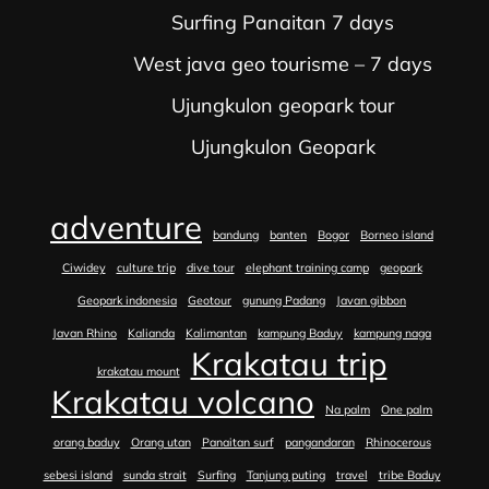
Surfing Panaitan 7 days
West java geo tourisme – 7 days
Ujungkulon geopark tour
Ujungkulon Geopark
adventure
bandung
banten
Bogor
Borneo island
Ciwidey
culture trip
dive tour
elephant training camp
geopark
Geopark indonesia
Geotour
gunung Padang
Javan gibbon
Javan Rhino
Kalianda
Kalimantan
kampung Baduy
kampung naga
Krakatau trip
krakatau mount
Krakatau volcano
Na palm
One palm
orang baduy
Orang utan
Panaitan surf
pangandaran
Rhinocerous
sebesi island
sunda strait
Surfing
Tanjung puting
travel
tribe Baduy