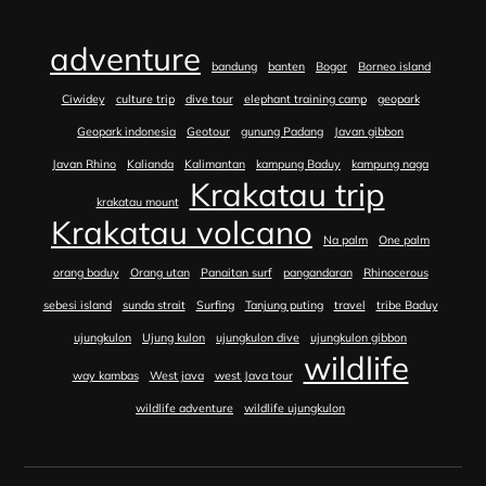
adventure
bandung
banten
Bogor
Borneo island
Ciwidey
culture trip
dive tour
elephant training camp
geopark
Geopark indonesia
Geotour
gunung Padang
Javan gibbon
Javan Rhino
Kalianda
Kalimantan
kampung Baduy
kampung naga
Krakatau trip
krakatau mount
Krakatau volcano
Na palm
One palm
orang baduy
Orang utan
Panaitan surf
pangandaran
Rhinocerous
sebesi island
sunda strait
Surfing
Tanjung puting
travel
tribe Baduy
ujungkulon
Ujung kulon
ujungkulon dive
ujungkulon gibbon
wildlife
way kambas
West java
west Java tour
wildlife adventure
wildlife ujungkulon