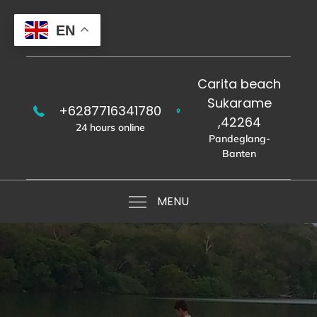
Skip
to
EN
content
Carita beach
Sukarame
+6287716341780
,42264
24 hours online
Pandeglang-
Banten
MENU