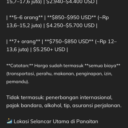
15,7–17,6 juta) | $2.940–$4.400 USD |
| **5–6 orang** | **$850–$950 USD** (~Rp
13,6–15,2 juta) | $4.250–$5.700 USD |
| **7+ orang** | **$750–$850 USD** (~Rp 12–
13,6 juta) | $5.250+ USD |
**Catatan:** Harga sudah termasuk **semua biaya**
(transportasi, perahu, makanan, penginapan, izin,
pemandu).
Tidak termasuk: penerbangan internasional,
pajak bandara, alkohol, tip, asuransi perjalanan.
Lokasi Selancar Utama di Panaitan