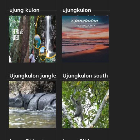
ujung kulon
ujungkulon
Camping tour 2D
camping 3 days 2
night
Ujungkulon jungle
Ujungkulon south
tour
coast Adventure