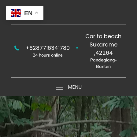
Skip
to
EN
content
Carita beach
Sukarame
+6287716341780
,42264
24 hours online
Pandeglang-
Banten
MENU