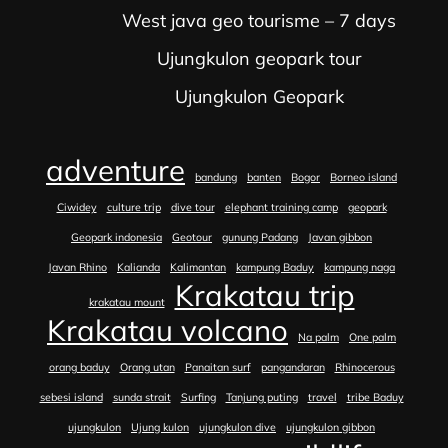
West java geo tourisme – 7 days
Ujungkulon geopark tour
Ujungkulon Geopark
adventure
bandung
banten
Bogor
Borneo island
Ciwidey
culture trip
dive tour
elephant training camp
geopark
Geopark indonesia
Geotour
gunung Padang
Javan gibbon
Javan Rhino
Kalianda
Kalimantan
kampung Baduy
kampung naga
Krakatau trip
krakatau mount
Krakatau volcano
Na palm
One palm
orang baduy
Orang utan
Panaitan surf
pangandaran
Rhinocerous
sebesi island
sunda strait
Surfing
Tanjung puting
travel
tribe Baduy
ujungkulon
Ujung kulon
ujungkulon dive
ujungkulon gibbon