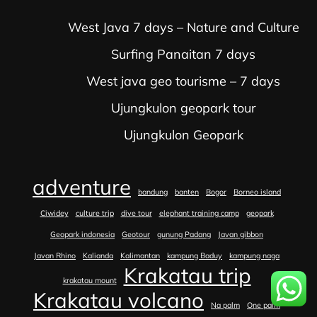
West Java 7 days – Nature and Culture
Surfing Panaitan 7 days
West java geo tourisme – 7 days
Ujungkulon geopark tour
Ujungkulon Geopark
adventure
bandung
banten
Bogor
Borneo island
Ciwidey
culture trip
dive tour
elephant training camp
geopark
Geopark indonesia
Geotour
gunung Padang
Javan gibbon
Javan Rhino
Kalianda
Kalimantan
kampung Baduy
kampung naga
Krakatau trip
krakatau mount
Krakatau volcano
Na palm
One palm