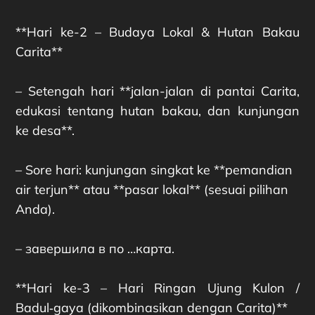
**Hari ke-2 – Budaya Lokal & Hutan Bakau
Carita**
– Setengah hari **jalan-jalan di pantai Carita,
edukasi tentang hutan bakau, dan kunjungan
ke desa**.
– Sore hari: kunjungan singkat ke **pemandian
air terjun** atau **pasar lokal** (sesuai pilihan
Anda).
– завершила в по …карта.
**Hari ke-3 – Hari Ringan Ujung Kulon /
Badul‑gaya (dikombinasikan dengan Carita)**