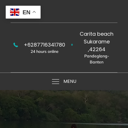
Skip
to
EN
content
Carita beach
Sukarame
+6287716341780
,42264
24 hours online
Pandeglang-
Banten
MENU